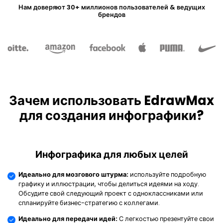
ИИ-инструменты EdrawMind
Схемы подключения генератора >
Нам доверяют 30+ миллионов пользователей & ведущих
брендов
EdrawMax
EdrawMind
Генеалогическое дерево
Что нового
Последние новости
ИИ-интеллект-карта
Познакомьтесь с последними новостями и обновлениями продукта
Войти
Купить
История обновлений EdrawMax >
ИИ-концептуальная карта
Конспектирование
ИИ презентация
История обновлений EdrawMind >
Преобразуйте текст в презентацию,
ИИ-презентация
используя бесплатный онлайн-инструмент
Исследуйте все типы схем >>
Помощь
поиск
ИИ-организационная схема
Технические спецификации
Зачем использовать EdrawMax
Особые требования к продукту и его функциям
Гайд EdrawMax >
Гайд EdrawMind >
для создания инфографики?
Инфографика для любых целей
Идеально для мозгового штурма:
используйте подробную
графику и иллюстрации, чтобы делиться идеями на ходу.
Обсудите свой следующий проект с одноклассниками или
спланируйте бизнес-стратегию с коллегами.
Идеально для передачи идей:
С легкостью презентуйте свои