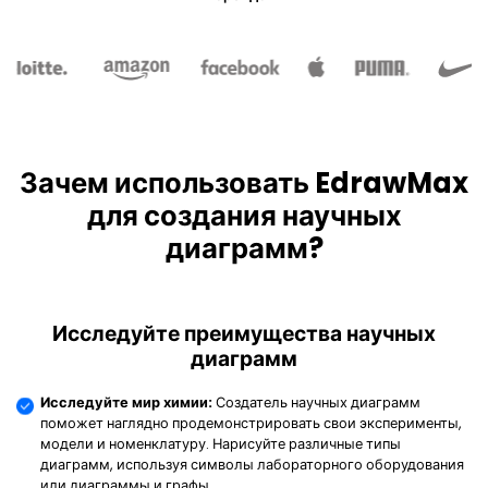
ИИ-инструменты EdrawMind
Схемы подключения генератора >
EdrawMax
EdrawMind
Генеалогическое дерево
Что нового
Последние новости
ИИ-интеллект-карта
Познакомьтесь с последними новостями и обновлениями продукта
Войти
Купить
История обновлений EdrawMax >
ИИ-концептуальная карта
Конспектирование
ИИ презентация
История обновлений EdrawMind >
Преобразуйте текст в презентацию,
ИИ-презентация
используя бесплатный онлайн-инструмент
Исследуйте все типы схем >>
Помощь
поиск
Зачем использовать EdrawMax
ИИ-организационная схема
Технические спецификации
для создания научных
Особые требования к продукту и его функциям
Гайд EdrawMax >
Гайд EdrawMind >
диаграмм?
Исследуйте преимущества научных
диаграмм
Исследуйте мир химии:
Создатель научных диаграмм
поможет наглядно продемонстрировать свои эксперименты,
модели и номенклатуру. Нарисуйте различные типы
диаграмм, используя символы лабораторного оборудования
или диаграммы и графы.