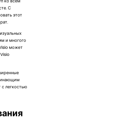
п ко всем
те. С
овать этот
рат.
визуальных
мм и многого
isio может
Visio
сширенные
ачинающим
т с легкостью
вания