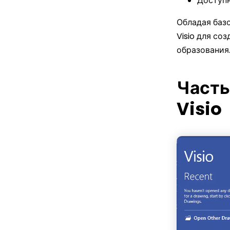
Доступн
Обладая баз
Visio для со
образования
Часть
Visio