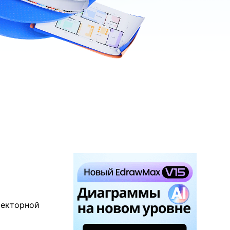
EdrawMax ИИ
векторной