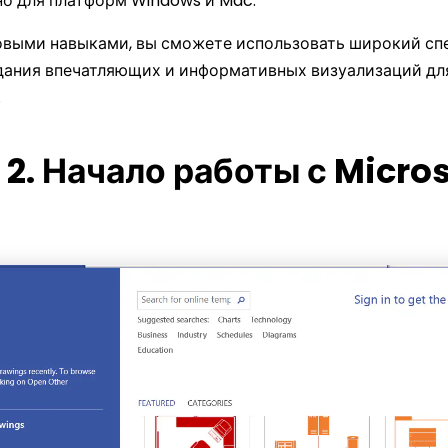
о для платформ Windows и Mac.
овыми навыками, вы сможете использовать широкий сп
здания впечатляющих и информативных визуализаций дл
.
 2. Начало работы с Micros
Wondersh
EdrawMax
Универсальная платформ
・ Альтернатива Visio, простая в