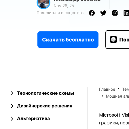
карт для любых нужд, доступные
Простые и понятные вид
Nov 26, 25
для быстрого редактирования и
за шагом
использования
Поделиться в соцсетях:
Руководство Edraw
Руководство Edraw
Скачать бесплатно
Поп
Главное
Тем
Технологические схемы
Мощная аль
Дизайнерские решения
Microsoft Vi
Альтернатива
графики, по