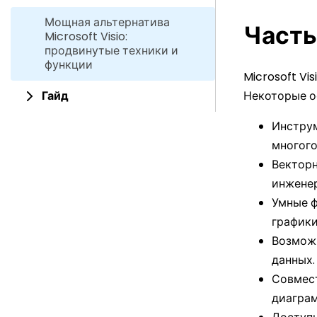
Мощная альтернатива
Часть 
Microsoft Visio:
продвинутые техники и
функции
Microsoft Vi
Гайд
Некоторые о
Инструм
многого
Векторн
инжене
Умные ф
графики
Возможн
данных.
Совмест
диаграм