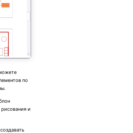
 & 26,000+ символов
 ИИ инструментов
no Banana Pro для Word 🍌
Онлайн
сможете
лементов по
ны.
блон
 рисования и
 создавать