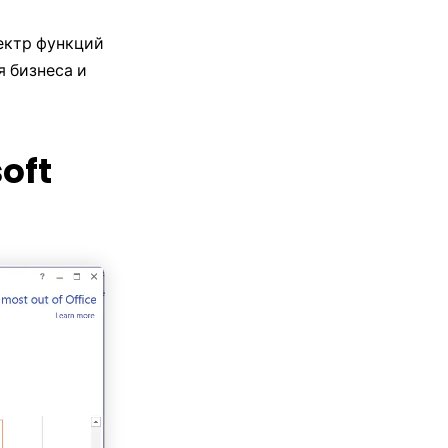
ектр функций
я бизнеса и
oft
are
а с 210+ диаграмм.
 использовании