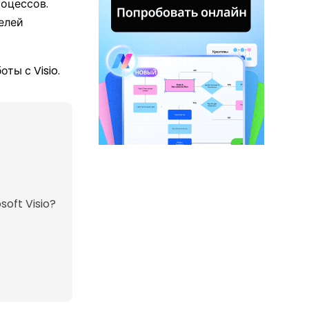
оцессов.
елей
ты с Visio.
oft Visio?