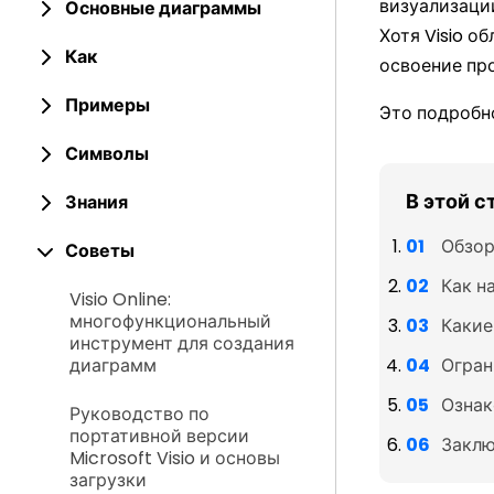
визуализаци
Основные диаграммы
Хотя Visio 
Как
освоение пр
Примеры
Это подробно
Символы
В этой с
Знания
Обзор 
Советы
Как на
Visio Online:
многофункциональный
Какие
инструмент для создания
диаграмм
Огран
Ознак
Руководство по
портативной версии
Заклю
Microsoft Visio и основы
загрузки