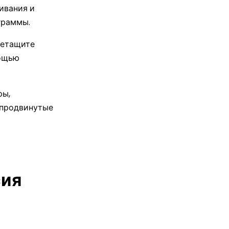
ивания и
граммы.
ретащите
мощью
ры,
 продвинутые
сия