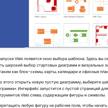
・ 20,000+ бесплатных шаблонов
・ 40+ генераторов диаграмм и
・ Интеграция с надстройкой Na
(ИИ & веб-версии)
Скачать Бесплатно
апуске Visio появится окно выбора шаблона. Здесь вы 
ть широкий выбор стартовых диаграмм и визуальных э
таким как блок-схемы, карты, календари и офисные пла
о этого открыть новую пустую диаграмму, выберите ша
грамма». Интерфейс запустится с пустой страницей для
трументов Visio слева, содержащим фигуры и символы.
ретащить любую фигуру на рабочее поле, чтобы начать