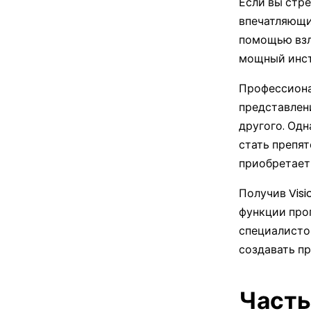
Если вы стр
впечатляющим
помощью взл
мощный инст
Профессиона
представлен
другого. Од
стать препят
приобретает
Получив Visi
функции прог
специалистом
создавать п
Часть