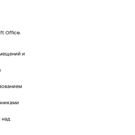
t Office.
омещений и
и
ьзованием
чниками
 над